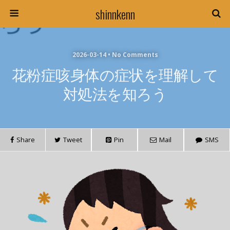
shinnkenn
2026-03-14 • No Comments
花粉症咳身体の症状を理解して
対処法を知ろう
Share
Tweet
Pin
Mail
SMS