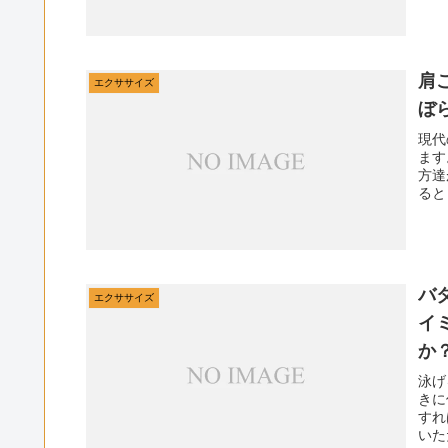
肩
エクササイズ
ぼ
現代
ます
方達
ると
バ
エクササイズ
イ
か
泳げ
きに
すれ
いた