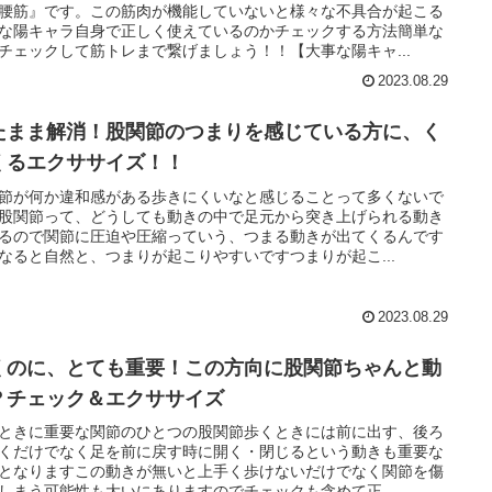
腰筋』です。この筋肉が機能していないと様々な不具合が起こる
な陽キャラ自身で正しく使えているのかチェックする方法簡単な
チェックして筋トレまで繋げましょう！！【大事な陽キャ...
2023.08.29
たまま解消！股関節のつまりを感じている方に、く
くるエクササイズ！！
節が何か違和感がある歩きにくいなと感じることって多くないで
股関節って、どうしても動きの中で足元から突き上げられる動き
るので関節に圧迫や圧縮っていう、つまる動きが出てくるんです
なると自然と、つまりが起こりやすいですつまりが起こ...
2023.08.29
くのに、とても重要！この方向に股関節ちゃんと動
？チェック＆エクササイズ
ときに重要な関節のひとつの股関節歩くときには前に出す、後ろ
くだけでなく足を前に戻す時に開く・閉じるという動きも重要な
となりますこの動きが無いと上手く歩けないだけでなく関節を傷
しまう可能性も大いにありますのでチェックも含めて正...