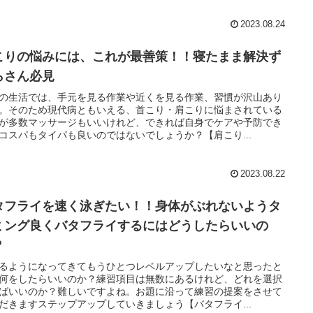
2023.08.24
こりの悩みには、これが最善策！！寝たまま解決ず
らさん必見
の生活では、手元を見る作業や近くを見る作業、習慣が沢山あり
。そのため現代病ともいえる、首こり・肩こりに悩まされている
が多数マッサージもいいけれど、できれば自身でケアや予防でき
コスパもタイパも良いのではないでしょうか？【肩こり...
2023.08.22
タフライを速く泳ぎたい！！身体がぶれないようタ
ミング良くバタフライするにはどうしたらいいの
？
るようになってきてもうひとつレベルアップしたいなと思ったと
何をしたらいいのか？練習項目は無数にあるけれど、どれを選択
ばいいのか？難しいですよね。お題に沿って練習の提案をさせて
だきますステップアップしていきましょう【バタフライ...