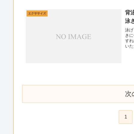
背
エクササイズ
泳
泳げ
きに
すれ
いた
次
1