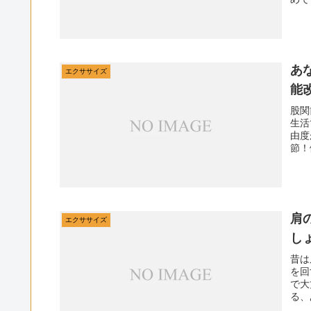
あ
エクササイズ
能
股関
生活
由度
節！
肩
エクササイズ
し
昔は
を回
で大
る、