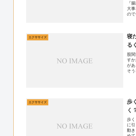
『腸
大事
ので
寝
エクササイズ
る
股関
すか
があ
そう
歩
エクササイズ
く
歩く
に引
動き
めて