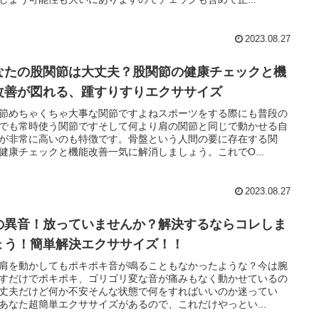
2023.08.27
なたの股関節は大丈夫？股関節の健康チェックと機
改善が図れる、踵すりすりエクササイズ
節めちゃくちゃ大事な関節ですよねスポーツをする際にも普段の
でも常時使う関節ですそして何より肩の関節と同じで動かせる自
が非常に高いのも特徴です。骨盤という人間の要に存在する関
健康チェックと機能改善一気に解消しましょう。これでO...
2023.08.27
の異音！放っていませんか？解決するならコレしま
ょう！簡単解決エクササイズ！！
肩を動かしてもポキポキ音が鳴ることもなかったような？今は腕
すだけでポキポキ、ゴリゴリ変な音が痛みもなく動かせているの
丈夫だけど何か不安そんな状態で何をすればいいのか迷ってい
あなた超簡単エクササイズがあるので、これだけやっとい...