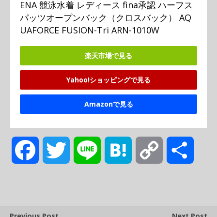
ENA 競泳水着 レディース fina承認 ハーフス
パッツオープンバック（クロスバック） AQ
UAFORCE FUSION-Tri ARN-1010W
楽天市場で見る
Yahoo!ショッピングで見る
Amazonで見る
F
T
L
H
C
共
a
w
i
a
o
有
c
i
n
t
p
Previous Post
Next Post