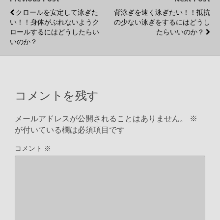
クロールを安定して泳ぎた
背泳ぎを速く泳ぎたい！！抵抗
e
t
e
e
y
い！！身体がぶれないようク
の少ない泳ぎをするにはどうし
ロールするにはどうしたらい
たらいいのか？
いのか？
b
t
n
L
o
e
a
i
コメントを残す
o
r
n
メールアドレスが公開されることはありません。
※
k
k
が付いている欄は必須項目です
コメント
※