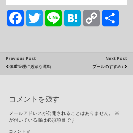
F
T
L
H
C
共
a
w
i
a
o
有
c
i
n
t
p
Previous Post
Next Post
体重管理に必須な運動
プールのすすめ♪
e
t
e
e
y
b
t
n
L
コメントを残す
o
e
a
i
メールアドレスが公開されることはありません。
※
o
r
n
が付いている欄は必須項目です
コメント
※