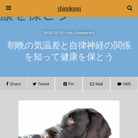
shinnkenn
2025-11-11 • No Comments
朝晩の気温差と自律神経の関係
を知って健康を保とう
Share
Tweet
Pin
Mail
SMS