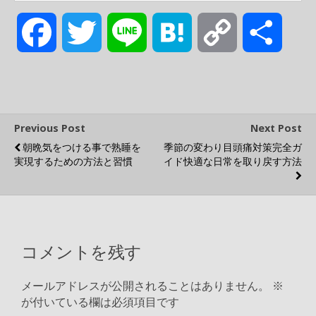
F
T
L
H
C
共
a
w
i
a
o
有
c
i
n
t
p
Previous Post
Next Post
朝晩気をつける事で熟睡を
季節の変わり目頭痛対策完全ガ
e
t
e
e
y
実現するための方法と習慣
イド快適な日常を取り戻す方法
b
t
n
L
o
e
a
i
コメントを残す
o
r
n
メールアドレスが公開されることはありません。
※
が付いている欄は必須項目です
k
k