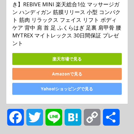
き】REBIVE MINI 楽天総合1位 マッサージガ
ン ハンディガン 筋膜リリース 小型 コンパク
ト 筋肉 リラックス フェイス リフト ボディ 
ケア 背中 肩 首 足 ふくらはぎ 足裏 肩甲骨 腰 
MYTREX マイトレックス 30日間保証 プレゼ
ント
楽天市場で見る
Amazonで見る
Yahoo!ショッピングで見る
F
T
L
H
C
共
a
w
i
a
o
有