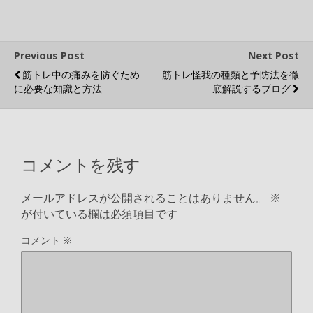
c
i
n
t
p
Previous Post
Next Post
筋トレ中の痛みを防ぐため
筋トレ怪我の種類と予防法を徹
e
t
e
e
y
に必要な知識と方法
底解説するブログ
b
t
n
L
o
e
a
i
コメントを残す
o
r
n
メールアドレスが公開されることはありません。
※
が付いている欄は必須項目です
k
k
コメント
※