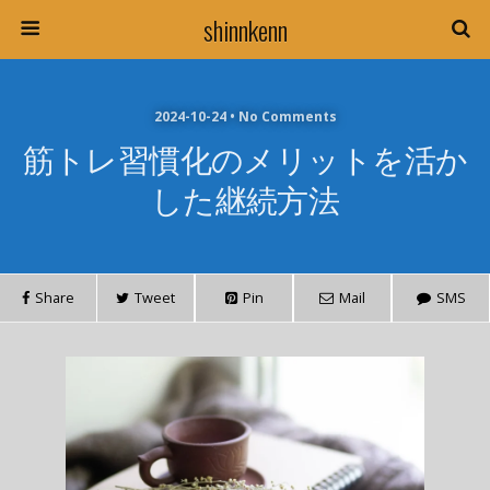
shinnkenn
2024-10-24 • No Comments
筋トレ習慣化のメリットを活か
した継続方法
Share
Tweet
Pin
Mail
SMS