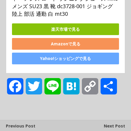
メンズ SU23 黒 靴 dc3728-001 ジョギング 
陸上 部活 通勤 白 mt30
楽天市場で見る
Amazonで見る
Yahoo!ショッピングで見る
F
T
L
H
C
共
a
w
i
a
o
有
c
i
n
t
p
Previous Post
Next Post