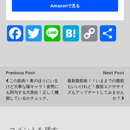
Amazonで見る
F
T
L
H
C
共
a
w
i
a
o
有
c
i
n
t
p
Previous Post
Next Post
この筋肉！奥のほうにいる
最新腹筋術！！いままでの腹筋
e
t
e
e
y
けど大事な陽キャラ！姿勢に
もいいけれど！腹筋エクササイ
も関与する大黒柱！正しく機
ズもアップデートしてみません
能しているかチェック。
b
t
n
L
か？
o
e
a
i
コメントを残す