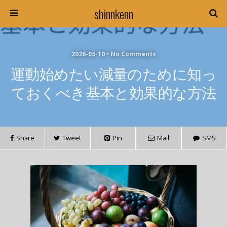
shinnkenn
2026-05-10 • No Comments
運動始めたい減量のために知っ
ておくべき基本と効果的な方法
Share
Tweet
Pin
Mail
SMS