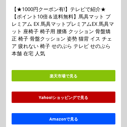
【★1000円クーポン有!】テレビで紹介★
【ポイント10倍＆送料無料】馬具マット プ
レミアム EX 馬具マットプレミアムEX 馬具マ
ット 座椅子 椅子用 腰痛 クッション 骨盤矯
正 椅子 骨盤クッション 姿勢 猫背 イス チェ
ア 疲れない 椅子 せのぶら テレビ せのぶら
本舗 在宅 人気
楽天市場で見る
Yahoo!ショッピングで見る
Amazonで見る
F
T
L
H
C
共