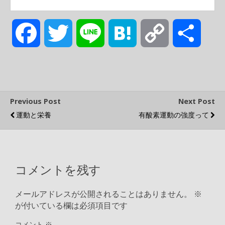
a
w
i
a
o
有
c
i
n
t
p
Previous Post
Next Post
運動と栄養
有酸素運動の強度って
e
t
e
e
y
b
t
n
L
コメントを残す
o
e
a
i
メールアドレスが公開されることはありません。
※
o
r
n
が付いている欄は必須項目です
コメント
※
k
k