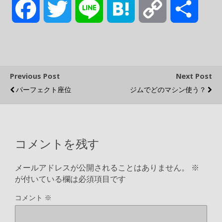
F
T
L
H
C
共
a
w
i
a
o
有
c
i
n
t
p
Previous Post
Next Post
パーフェクト座位
ジムでどのマシン使う？
e
t
e
e
y
b
t
n
L
コメントを残す
o
e
a
i
メールアドレスが公開されることはありません。
※
o
r
n
が付いている欄は必須項目です
コメント
※
k
k