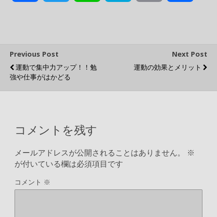
a
w
i
a
o
有
c
i
n
t
p
Previous Post
Next Post
運動で集中力アップ！！勉
運動の効果とメリット
e
t
e
e
y
強や仕事がはかどる
b
t
n
L
o
e
a
i
コメントを残す
o
r
n
メールアドレスが公開されることはありません。
※
が付いている欄は必須項目です
k
k
コメント
※